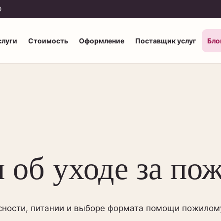
0
слуги
Стоимость
Оформление
Поставщик услуг
Бло
и об уходе за п
асности, питании и выборе формата помощи пожилом