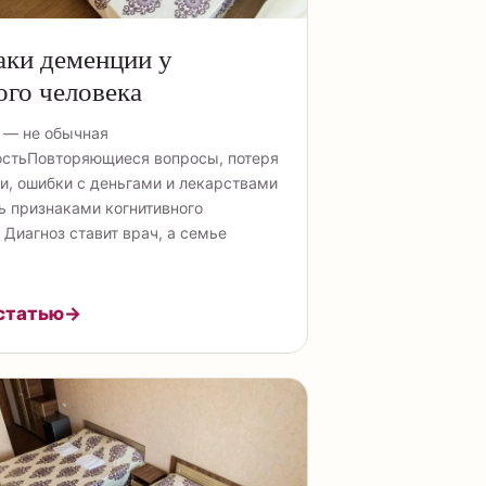
аки деменции у
го человека
 — не обычная
остьПовторяющиеся вопросы, потеря
и, ошибки с деньгами и лекарствами
ь признаками когнитивного
 Диагноз ставит врач, а семье
статью
→