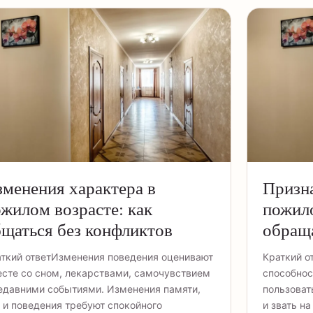
менения характера в
Призн
жилом возрасте: как
пожило
щаться без конфликтов
обращ
ткий ответИзменения поведения оценивают
Краткий о
сте со сном, лекарствами, самочувствием
способнос
едавними событиями. Изменения памяти,
пользоват
 и поведения требуют спокойного
и звать н