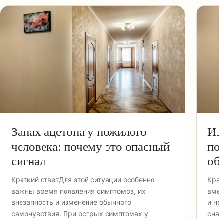
Запах ацетона у пожилого
Из
человека: почему это опасный
по
сигнал
об
Краткий ответДля этой ситуации особенно
Кра
важны время появления симптомов, их
вме
внезапность и изменение обычного
и н
самочувствия. При острых симптомах у
сна