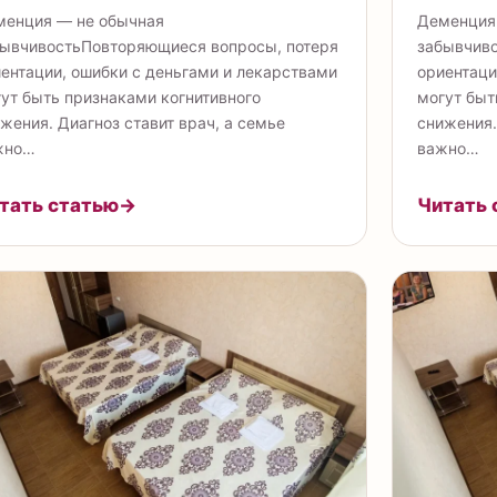
менция — не обычная
Деменция
ывчивостьПовторяющиеся вопросы, потеря
забывчив
ентации, ошибки с деньгами и лекарствами
ориентаци
ут быть признаками когнитивного
могут быт
жения. Диагноз ставит врач, а семье
снижения.
жно…
важно…
тать статью
→
Читать 