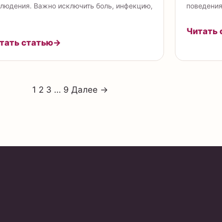
людения. Важно исключить боль, инфекцию,
поведения
Читать 
тать статью
→
1
2
3
…
9
Далее →