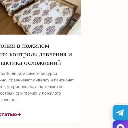
тония в пожилом
те: контроль давления и
лактика осложнений
тветЕсли домашнего ресурса
чно, сравнивают сиделку и пансионат
тным процессам, а не только по
 острых симптомах у пожилого
главная…
статью
→