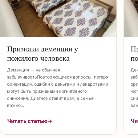
Признаки деменции у
Пр
пожилого человека
по
Деменция — не обычная
Де
забывчивостьПовторяющиеся вопросы, потеря
заб
ориентации, ошибки с деньгами и лекарствами
ори
могут быть признаками когнитивного
мог
снижения. Диагноз ставит врач, а семье
сни
важно…
ва
Читать статью
→
Чи