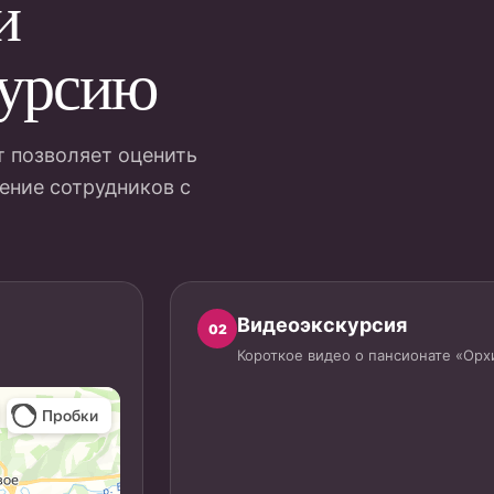
и
курсию
т позволяет оценить
ение сотрудников с
Видеоэкскурсия
02
Короткое видео о пансионате «Орх