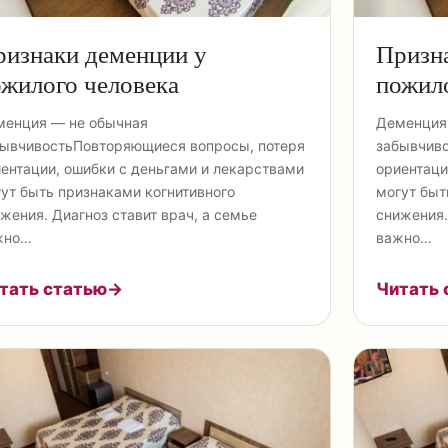
изнаки деменции у
Призн
жилого человека
пожило
менция — не обычная
Деменция
ывчивостьПовторяющиеся вопросы, потеря
забывчив
ентации, ошибки с деньгами и лекарствами
ориентаци
ут быть признаками когнитивного
могут быт
жения. Диагноз ставит врач, а семье
снижения.
жно…
важно…
тать статью
→
Читать 