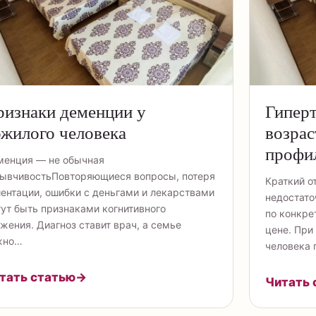
изнаки деменции у
Гипер
жилого человека
возрас
профи
менция — не обычная
ывчивостьПовторяющиеся вопросы, потеря
Краткий о
ентации, ошибки с деньгами и лекарствами
недостато
ут быть признаками когнитивного
по конкре
жения. Диагноз ставит врач, а семье
цене. При
жно…
человека 
тать статью
→
Читать 