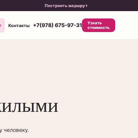
Построить маршрут
Узнать
+7(978) 675-97-31
г
Контакты
стоимость
ожилыми
у человеку.