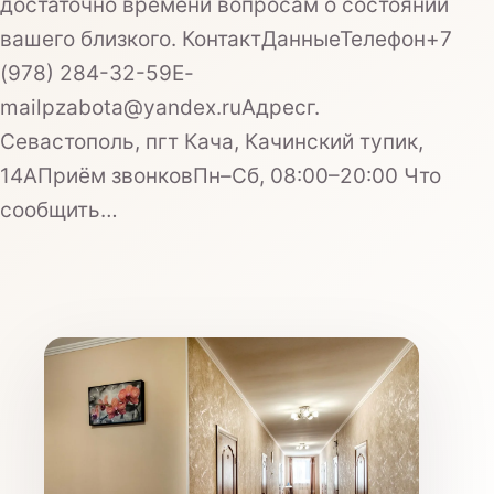
достаточно времени вопросам о состоянии
Назначения врача
вашего близкого. КонтактДанныеТелефон+7
(978) 284-32-59E-
mailpzabota@yandex.ruАдресг.
Севастополь, пгт Кача, Качинский тупик,
14АПриём звонковПн–Сб, 08:00–20:00 Что
сообщить…