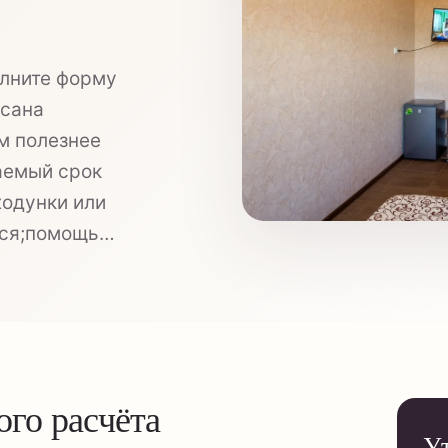
олните форму
исана
м полезнее
аемый срок
ходунки или
ься;помощь…
ого расчёта
У