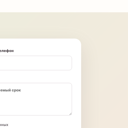
елефон
нных