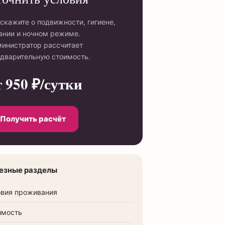
скажите о подвижности, гигиене,
ании и ночном режиме.
инистратор рассчитает
дварительную стоимость.
т 950 ₽/сутки
Получить расчёт
езные разделы
овия проживания
имость