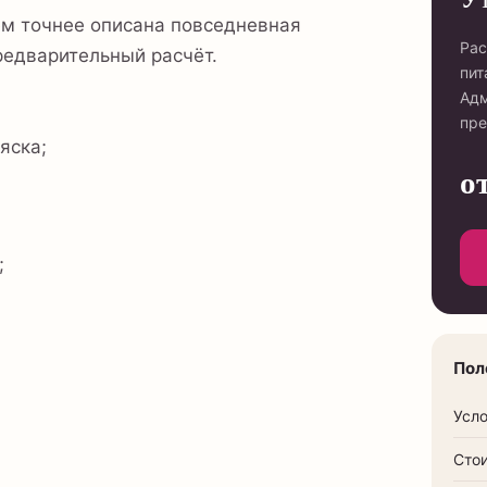
ем точнее описана повседневная
Рас
редварительный расчёт.
пит
Адм
пре
яска;
о
;
Пол
Усл
Сто